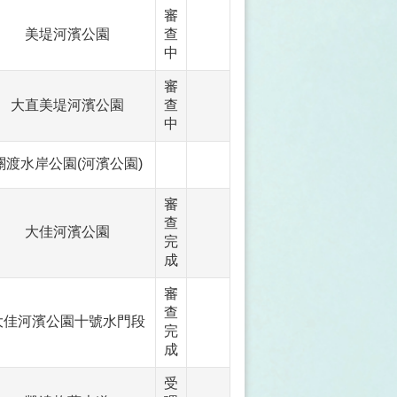
審
美堤河濱公園
查
中
審
大直美堤河濱公園
查
中
關渡水岸公園(河濱公園)
審
查
大佳河濱公園
完
成
審
查
大佳河濱公園十號水門段
完
成
受