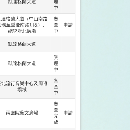
凱達格蘭大道
理
中
凱達格蘭大道（中山南路
審
圓環至重慶南路1 段）、
查
申請
總統府北廣場
中
凱達格蘭大道
受
凱達格蘭大道
理
中
審
臺北流行音樂中心及周邊
查
場域
中
審
查
兩廳院藝文廣場
申請
完
成