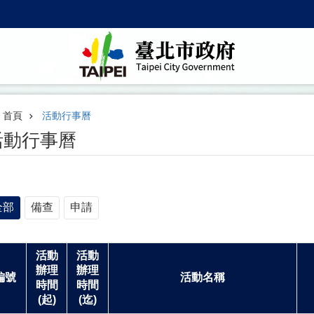
首頁
活動行事曆
活動行事曆
全部
備查
申請
活動
活動
辦理
辦理
編號
活動名稱
時間
時間
(起)
(迄)