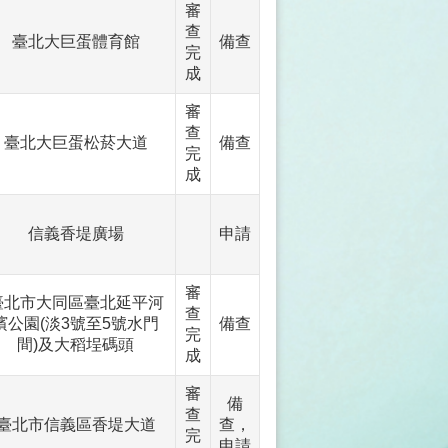
審
查
臺北大巨蛋體育館
備查
完
成
審
查
臺北大巨蛋松菸大道
備查
完
成
信義香堤廣場
申請
審
臺北市大同區臺北延平河
查
濱公園(淡3號至5號水門
備查
完
間)及大稻埕碼頭
成
審
備
查
臺北市信義區香堤大道
查，
完
申請