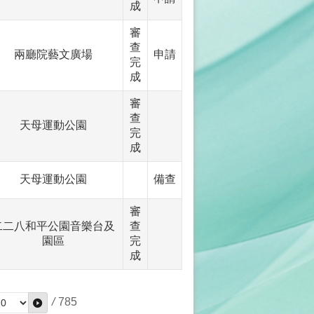
成
審
查
兩廳院藝文廣場
申請
完
成
審
查
天母運動公園
完
成
天母運動公園
備查
審
二二八和平公園音樂台及
查
園區
完
成
/
785