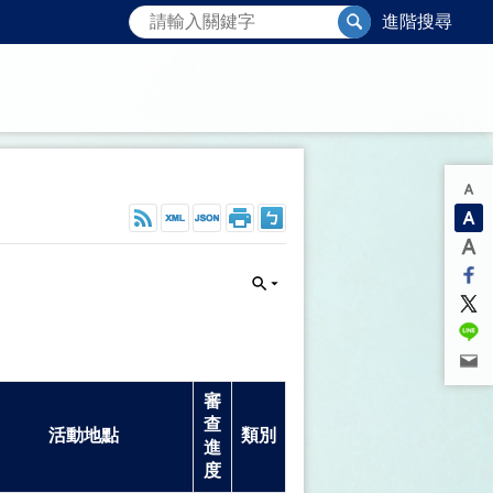
進階搜尋
審
查
活動地點
類別
進
度