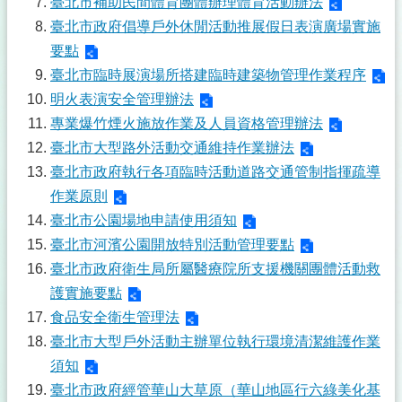
臺北市補助民間體育團體辦理體育活動辦法
臺北市政府倡導戶外休閒活動推展假日表演廣場實施
要點
臺北市臨時展演場所搭建臨時建築物管理作業程序
明火表演安全管理辦法
專業爆竹煙火施放作業及人員資格管理辦法
臺北市大型路外活動交通維持作業辦法
臺北市政府執行各項臨時活動道路交通管制指揮疏導
作業原則
臺北市公園場地申請使用須知
臺北市河濱公園開放特別活動管理要點
臺北市政府衛生局所屬醫療院所支援機關團體活動救
護實施要點
食品安全衛生管理法
臺北市大型戶外活動主辦單位執行環境清潔維護作業
須知
臺北市政府經管華山大草原（華山地區行六綠美化基